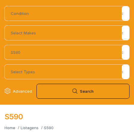
Advanced
Search
S590
Home
Listagens
S590